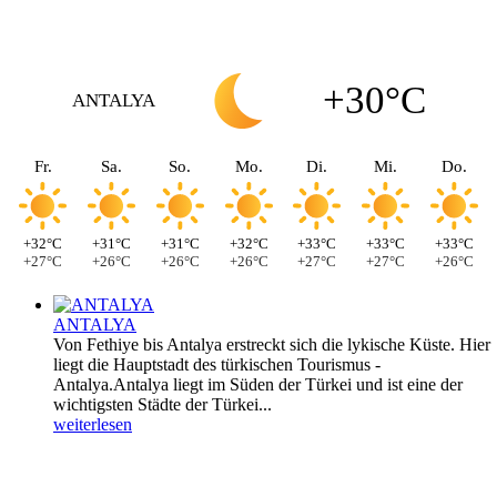
+30°C
ANTALYA
Fr.
Sa.
So.
Mo.
Di.
Mi.
Do.
+32°C
+31°C
+31°C
+32°C
+33°C
+33°C
+33°C
+27°C
+26°C
+26°C
+26°C
+27°C
+27°C
+26°C
ANTALYA
Von Fethiye bis Antalya erstreckt sich die lykische Küste. Hier
liegt die Hauptstadt des türkischen Tourismus -
Antalya.Antalya liegt im Süden der Türkei und ist eine der
wichtigsten Städte der Türkei...
weiterlesen