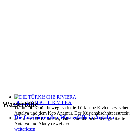
DIE TÜRKISCHE RIVIERA
Wasserfälle
Traumhaft schön bewegt sich die Türkische Riviera zwischen
Antalya und dem Kap Anamur. Der Küstenabschnitt erstreckt
Die faszinierenden Wasserfälle in Antalya
sich über 120 Kilometer, dabei sind die bedeutenden Städte
Antalya und Alanya zwei der…
weiterlesen